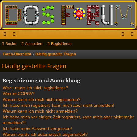
ch
Suche
or
Anmelden
Registrieren
n
eg
ne
en
m
ist
Foren-Übersicht
Häufig gestellte Fragen
S
u
llz
el
rie
Häufig gestellte Fragen
c
ug
de
re
h
Registrierung und Anmeldung
riff
n
n
e
Wozu muss ich mich registrieren?
Was ist COPPA?
Warum kann ich mich nicht registrieren?
Ich habe mich registriert, kann mich aber nicht anmelden!
Warum kann ich mich nicht anmelden?
Ich habe mich vor einiger Zeit registriert, kann mich aber nicht mehr
anmelden?!
Ich habe mein Passwort vergessen!
Warum werde ich automatisch abgemeldet?