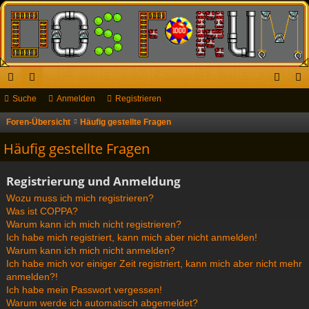
ch
Suche
or
Anmelden
Registrieren
n
eg
ne
en
m
ist
Foren-Übersicht
Häufig gestellte Fragen
S
u
llz
el
rie
Häufig gestellte Fragen
c
ug
de
re
h
Registrierung und Anmeldung
riff
n
n
e
Wozu muss ich mich registrieren?
Was ist COPPA?
Warum kann ich mich nicht registrieren?
Ich habe mich registriert, kann mich aber nicht anmelden!
Warum kann ich mich nicht anmelden?
Ich habe mich vor einiger Zeit registriert, kann mich aber nicht mehr
anmelden?!
Ich habe mein Passwort vergessen!
Warum werde ich automatisch abgemeldet?