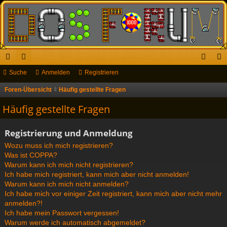
ch
Suche
or
Anmelden
Registrieren
n
eg
ne
en
m
ist
Foren-Übersicht
Häufig gestellte Fragen
S
u
llz
el
rie
Häufig gestellte Fragen
c
ug
de
re
h
Registrierung und Anmeldung
riff
n
n
e
Wozu muss ich mich registrieren?
Was ist COPPA?
Warum kann ich mich nicht registrieren?
Ich habe mich registriert, kann mich aber nicht anmelden!
Warum kann ich mich nicht anmelden?
Ich habe mich vor einiger Zeit registriert, kann mich aber nicht mehr
anmelden?!
Ich habe mein Passwort vergessen!
Warum werde ich automatisch abgemeldet?