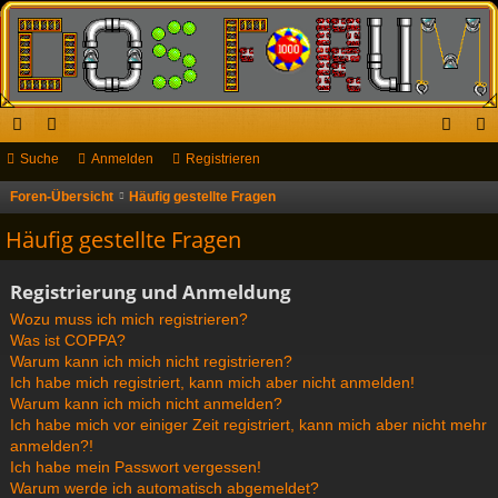
ch
Suche
or
Anmelden
Registrieren
n
eg
ne
en
m
ist
Foren-Übersicht
Häufig gestellte Fragen
S
u
llz
el
rie
Häufig gestellte Fragen
c
ug
de
re
h
Registrierung und Anmeldung
riff
n
n
e
Wozu muss ich mich registrieren?
Was ist COPPA?
Warum kann ich mich nicht registrieren?
Ich habe mich registriert, kann mich aber nicht anmelden!
Warum kann ich mich nicht anmelden?
Ich habe mich vor einiger Zeit registriert, kann mich aber nicht mehr
anmelden?!
Ich habe mein Passwort vergessen!
Warum werde ich automatisch abgemeldet?