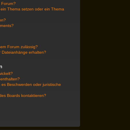
r Forum?
f ein Thema setzen oder ein Thema
en?
ements?
sem Forum zulässig?
er Dateianhänge erhalten?
n
ickelt?
 enthalten?
s es Beschwerden oder juristische
 des Boards kontaktieren?