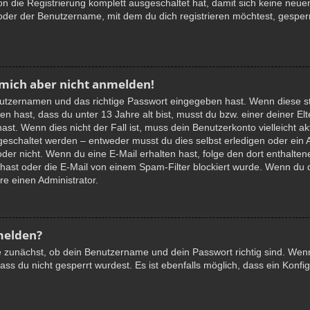
ion die Registrierung komplett ausgeschaltet hat, damit sich keine n
oder der Benutzername, mit dem du dich registrieren möchtest, gesper
 mich aber nicht anmelden!
nutzernamen und das richtige Passwort eingegeben hast. Wenn diese st
en hast, dass du unter 13 Jahre alt bist, musst du bzw. einer deiner E
ast. Wenn dies nicht der Fall ist, muss dein Benutzerkonto vielleicht a
igeschaltet werden – entweder musst du dies selbst erledigen oder ein 
ist oder nicht. Wenn du eine E-Mail erhalten hast, folge den dort enthal
ast oder die E-Mail von einem Spam-Filter blockiert wurde. Wenn du di
e einen Administrator.
melden?
e zunächst, ob dein Benutzername und dein Passwort richtig sind. Wenn 
ss du nicht gesperrt wurdest. Es ist ebenfalls möglich, dass ein Konfig