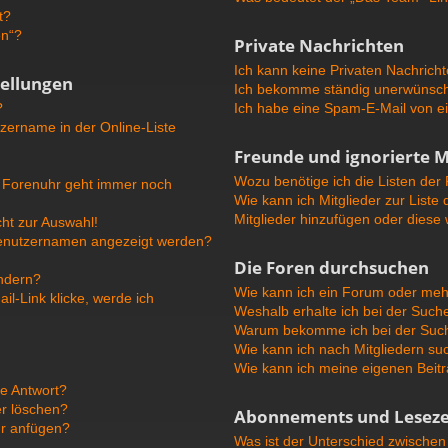
t?
en“?
Private Nachrichten
Ich kann keine Privaten Nachricht
tellungen
Ich bekomme ständig unerwünscht
?
Ich habe eine Spam-E-Mail von ei
zername in der Online-Liste
Freunde und ignorierte M
Wozu benötige ich die Listen der 
ie Forenuhr geht immer noch
Wie kann ich Mitglieder zur Liste 
Mitglieder hinzufügen oder diese
ht zur Auswahl!
 Benutzernamen angezeigt werden?
Die Foren durchsuchen
ändern?
Wie kann ich ein Forum oder me
l-Link klicke, werde ich
Weshalb erhalte ich bei der Such
Warum bekomme ich bei der Suche
Wie kann ich nach Mitgliedern s
Wie kann ich meine eigenen Beit
ne Antwort?
er löschen?
Abonnements und Leseze
ur anfügen?
Was ist der Unterschied zwische