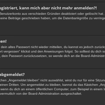
registriert, kann mich aber nicht mehr anmelden?!
n Benutzerkonto aus verschieden Gründen deaktiviert oder gelöscht hat
 keine Beiträge geschrieben haben, um die Datenbankgröße zu verringer
sen!
r dein altes Passwort nicht wieder mitteilen, du kannst es jedoch zurüc
t vergessen“ klickst und den Anweisungen folgst. So solltest du dich 
in, dein Passwort zurückzusetzen, so wende dich an die Board-Administr
 abgemeldet?
en „Angemeldet bleiben“ nicht auswählst, wirst du nur für eine Sitzu
einen Dritten. Um angemeldet zu bleiben, kannst du das Kästchen „A
 wenn du dich an einem öffentlichen Computer, zum Beispiel in einem I
 vermutlich von der Board-Administration ausgeschaltet.