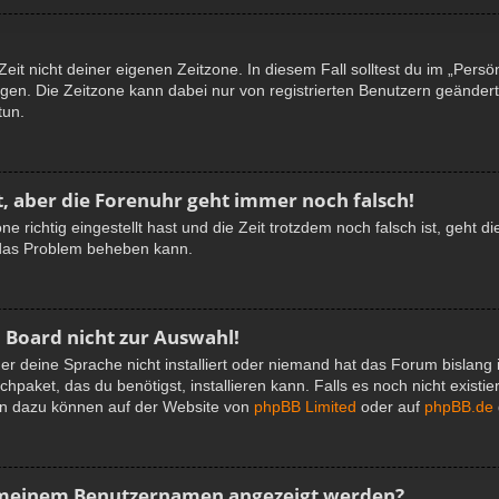
eit nicht deiner eigenen Zeitzone. In diesem Fall solltest du im „Persö
tlegen. Die Zeitzone kann dabei nur von registrierten Benutzern geänder
tun.
lt, aber die Forenuhr geht immer noch falsch!
ne richtig eingestellt hast und die Zeit trotzdem noch falsch ist, geht d
r das Problem beheben kann.
 Board nicht zur Auswahl!
er deine Sprache nicht installiert oder niemand hat das Forum bislang 
hpaket, das du benötigst, installieren kann. Falls es noch nicht existi
en dazu können auf der Website von
phpBB Limited
oder auf
phpBB.de
ei meinem Benutzernamen angezeigt werden?