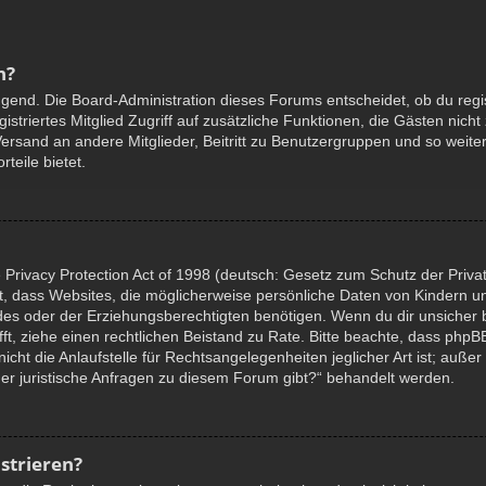
n?
ingend. Die Board-Administration dieses Forums entscheidet, ob du regis
egistriertes Mitglied Zugriff auf zusätzliche Funktionen, die Gästen nic
-Versand an andere Mitglieder, Beitritt zu Benutzergruppen und so weit
rteile bietet.
Privacy Protection Act of 1998 (deutsch: Gesetz zum Schutz der Priva
gt, dass Websites, die möglicherweise persönliche Daten von Kindern u
s oder der Erziehungsberechtigten benötigen. Wenn du dir unsicher bis
rifft, ziehe einen rechtlichen Beistand zu Rate. Bitte beachte, dass php
ht die Anlaufstelle für Rechtsangelegenheiten jeglicher Art ist; außer
er juristische Anfragen zu diesem Forum gibt?“ behandelt werden.
strieren?