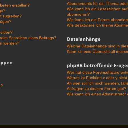
Abonnements für ein Thema ode
eiten erstellen?
Wie kann ich ein Lesezeichen au
ge?
abonnieren?
t zugreifen?
Wie kann ich ein Forum abonnier
fügen?
Wie deaktiviere ich meine Abonn
melden?
 beim Schreiben eines Beitrags?
Dateianhänge
en werden?
Welche Dateianhänge sind in die
Kann ich eine Übersicht all mein
typen
phpBB betreffende Frage
Wer hat diese Forensoftware entw
Warum ist Funktion x oder y nicht
An wen soll ich mich wenden, fall
n?
Anfragen zu diesem Forum gibt?
Wie kann ich einen Administrator